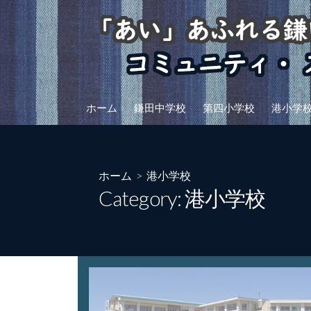
コ
ン
テ
ン
ツ
へ
ホーム
鎌田中学校
第四小学校
港小学
ス
キ
ッ
プ
ホーム
> 港小学校
Category:
港小学校