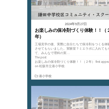
2024年9月27日
お楽しみの保冷剤づくり体験！！（
年）
工場見学の後、実際に自分たちで保冷剤をつくる体
させてもらいました。実験室？ミエラボに入れても
て、みんなで理科の実…
The post
お楽しみの保冷剤づくり体験！！（２年）
first appe
on
松阪市立港小学校
.
カ
港小学校
テ
ゴ
リ
ー