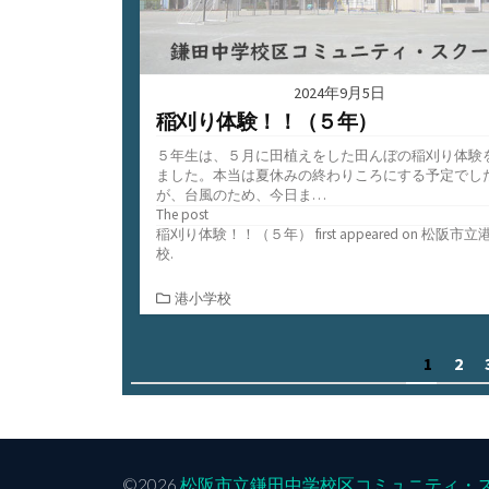
2024年9月5日
稲刈り体験！！（５年）
５年生は、５月に田植えをした田んぼの稲刈り体験
ました。本当は夏休みの終わりころにする予定でし
が、台風のため、今日ま…
The post
稲刈り体験！！（５年）
first appeared on
松阪市立
校
.
カ
港小学校
テ
ゴ
投
1
2
リ
ー
稿
の
ペ
©2026
松阪市立鎌田中学校区コミュニティ・