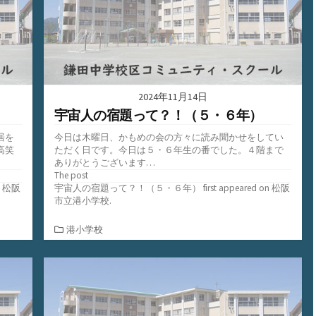
2024年11月14日
宇宙人の宿題って？！（５・６年）
居を
今日は木曜日、かもめの会の方々に読み聞かせをしてい
高笑
ただく日です。今日は５・６年生の番でした。４階まで
ありがとうございます…
The post
n
松阪
宇宙人の宿題って？！（５・６年）
first appeared on
松阪
市立港小学校
.
カ
港小学校
テ
ゴ
リ
ー