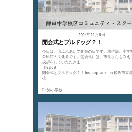
2024年11月9日
開会式とブルドッグ？！
今日は、港ふれあい文化祭の日です。幼稚園、小学
公民館の文化祭です。開会式には、市長さんもみえ
挨拶をしていただきま…
The post
開会式とブルドッグ？！
first appeared on
松阪市立
校
.
カ
港小学校
テ
ゴ
リ
ー