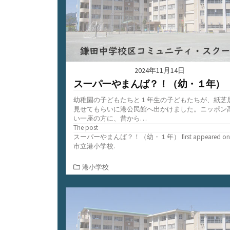
2024年11月14日
スーパーやまんば？！（幼・１年）
幼稚園の子どもたちと１年生の子どもたちが、紙芝
見せてもらいに港公民館へ出かけました。ニッポン
い一座の方に、昔から…
The post
スーパーやまんば？！（幼・１年）
first appeared o
市立港小学校
.
カ
港小学校
テ
ゴ
リ
ー