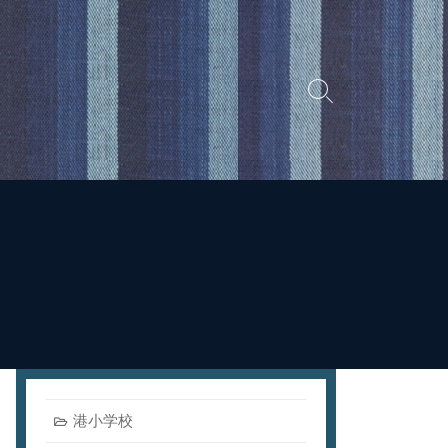
検
索
切
り
替
え
港小学校