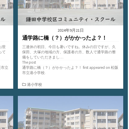
2024年9月21日
通学路に橋（？）がかかったよ？！
お世
三連休の初日、今日も暑いですね。休みの日ですが、久
って
保田、大塚の地域の方、保護者の方、数人で通学路の整
備をしていただきまし…
The post
阪市立
通学路に橋（？）がかかったよ？！
first appeared on
松阪
市立港小学校
.
カ
港小学校
テ
ゴ
リ
ー