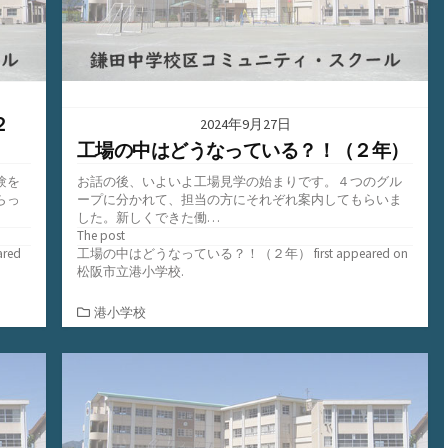
２
2024年9月27日
工場の中はどうなっている？！（２年）
験を
お話の後、いよいよ工場見学の始まりです。４つのグル
らっ
ープに分かれて、担当の方にそれぞれ案内してもらいま
した。新しくできた働…
The post
ared
工場の中はどうなっている？！（２年）
first appeared on
松阪市立港小学校
.
カ
港小学校
テ
ゴ
リ
ー