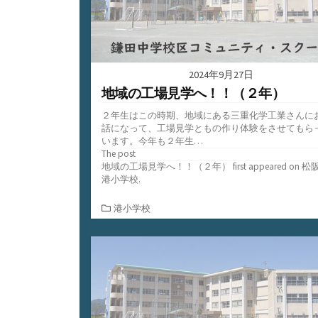
2024年9月27日
地域の工場見学へ！！（２年）
２年生はこの時期、地域にある三重化学工業さんに
話になって、工場見学ともの作り体験をさせてもら
います。今年も２年生…
The post
地域の工場見学へ！！（２年）
first appeared on
松
港小学校
.
カ
港小学校
テ
ゴ
リ
ー