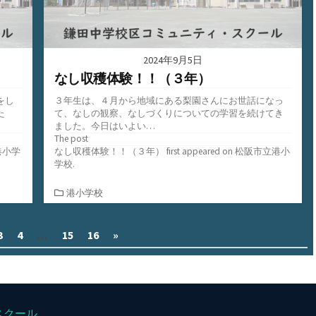
2024年9月5日
なし収穫体験！！（３年）
をし
３年生は、４月から地域にある梨園さんにお世話になっ
た
て、なしの観察、なしづくりについての学習を続けてき
ました。今日はいよい…
The post
港小学
なし収穫体験！！（３年）
first appeared on
松阪市立港小
学校
.
カ
港小学校
テ
ゴ
3
4
…
15
16
»
リ
ー
スクール