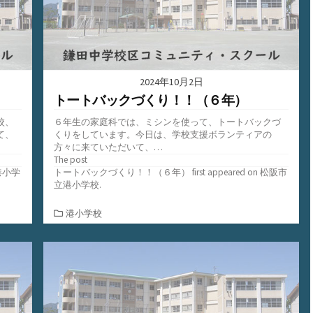
2024年10月2日
トートバックづくり！！（６年）
校、
６年生の家庭科では、ミシンを使って、トートバックづ
て、
くりをしています。今日は、学校支援ボランティアの
方々に来ていただいて、…
The post
港小学
トートバックづくり！！（６年）
first appeared on
松阪市
立港小学校
.
カ
港小学校
テ
ゴ
リ
ー